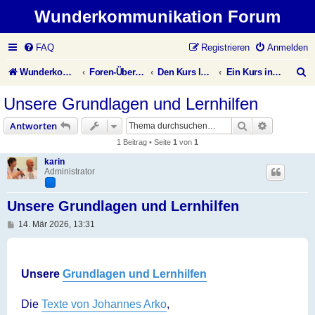
Wunderkommunikation Forum
FAQ
Registrieren
Anmelden
S
Wunderkommunikation Website
Foren-Übersicht
Den Kurs leben
Ein Kurs in Wundern
u
Unsere Grundlagen und Lernhilfen
c
Suche
Erweiterte
Antworten
h
1 Beitrag • Seite
1
von
1
e
karin
Administrator
Unsere Grundlagen und Lernhilfen
B
14. Mär 2026, 13:31
e
i
t
r
a
Unsere
Grundlagen und Lernhilfen
g
Die
Texte von Johannes Arko
,