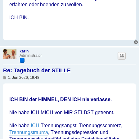
erfahren oder beenden zu wollen.
ICH BIN.
karin
Administrator
Re: Tagebuch der STILLE
B
1. Jun 2026, 19:48
e
i
t
r
a
ICH BIN der HIMMEL, DEN ICH nie verlasse.
g
Nie habe ICH MICH von MIR SELBST getrennt.
Nie habe
ICH
Trennungsangst, Trennungsschmerz,
Trennungstrauma
, Trennungsdepression und