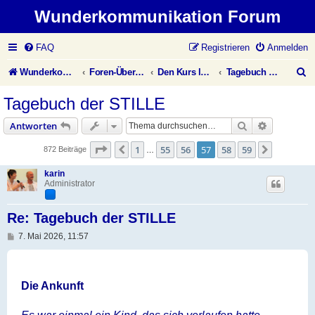
Wunderkommunikation Forum
FAQ
Registrieren
Anmelden
S
Wunderkommunikation Website
Foren-Übersicht
Den Kurs leben
Tagebuch der Stille
u
Tagebuch der STILLE
c
Suche
Erweiterte
Antworten
h
Seite
57
von
59
1
55
56
57
58
59
Vorherige
Nächste
872 Beiträge
…
e
karin
Administrator
Re: Tagebuch der STILLE
B
7. Mai 2026, 11:57
e
i
t
r
a
Die Ankunft
g