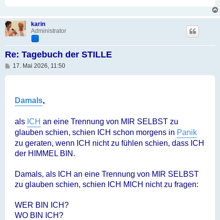
karin
Administrator
Re: Tagebuch der STILLE
B
17. Mai 2026, 11:50
e
i
t
r
a
Damals
,
g
als
ICH
an eine Trennung von MIR SELBST zu
glauben schien, schien ICH schon morgens in
Panik
zu geraten, wenn ICH nicht zu fühlen schien, dass ICH
der HIMMEL BIN.
Damals, als ICH an eine Trennung von MIR SELBST
zu glauben schien, schien ICH MICH nicht zu fragen:
WER BIN ICH?
WO BIN ICH?