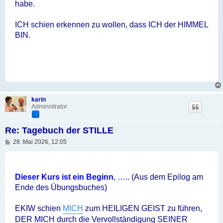
habe.
ICH schien erkennen zu wollen, dass ICH der HIMMEL
BIN.
karin
Administrator
Re: Tagebuch der STILLE
B
28. Mai 2026, 12:05
e
i
t
r
a
Dieser Kurs ist ein Beginn
, …..
(Aus dem Epilog am
g
Ende des Übungsbuches)
EKIW schien
MICH
zum HEILIGEN GEIST zu führen,
DER MICH durch die Vervollständigung SEINER