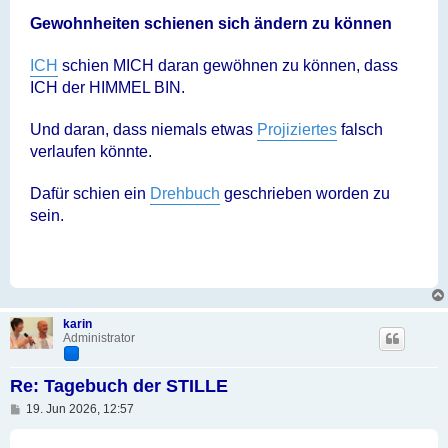
r
a
Gewohnheiten schienen sich ändern zu können
g
ICH
schien MICH daran gewöhnen zu können, dass
ICH der HIMMEL BIN.
Und daran, dass niemals etwas
Projiziertes
falsch
verlaufen könnte.
Dafür schien ein
Drehbuch
geschrieben worden zu
sein.
karin
Administrator
Re: Tagebuch der STILLE
B
19. Jun 2026, 12:57
e
i