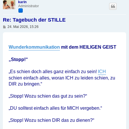
karin
Administrator
Re: Tagebuch der STILLE
B
24. Mai 2026, 15:26
e
i
t
r
a
Wunderkommunikation
mit dem HEILIGEN GEIST
g
„Stopp!“
„Es schien doch alles ganz einfach zu sein!
ICH
schien einfach alles, woran ICH zu leiden schien, zu
DIR zu bringen.“
„Stopp! Wozu schien das gut zu sein?“
„DU solltest einfach alles für MICH vergeben.“
„Stopp! Wozu schien DIR das zu dienen?“