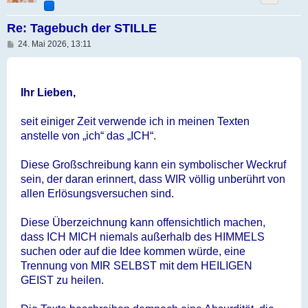
Re: Tagebuch der STILLE
B
24. Mai 2026, 13:11
e
i
t
r
a
Ihr Lieben,
g
seit einiger Zeit verwende ich in meinen Texten
anstelle von „ich“ das „ICH“.
Diese Großschreibung kann ein symbolischer Weckruf
sein, der daran erinnert, dass WIR völlig unberührt von
allen Erlösungsversuchen sind.
Diese Überzeichnung kann offensichtlich machen,
dass ICH MICH niemals außerhalb des HIMMELS
suchen oder auf die Idee kommen würde, eine
Trennung von MIR SELBST mit dem HEILIGEN
GEIST zu heilen.