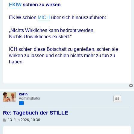
r
a
EKIW
schien zu wirken
g
EKIW schien
MICH
über sich hinauszuführen:
„Nichts Wirkliches kann bedroht werden.
Nichts Unwirkliches existiert.“
ICH schien diese Botschaft zu genießen, schien sie
wirken zu lassen und schien nichts mehr zu tun zu
haben.
karin
Administrator
Re: Tagebuch der STILLE
B
13. Jun 2026, 10:36
e
i
t