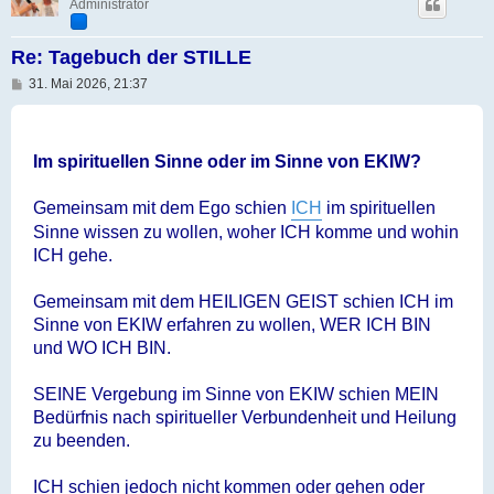
Administrator
Re: Tagebuch der STILLE
B
31. Mai 2026, 21:37
e
i
t
r
a
Im spirituellen Sinne oder im Sinne von EKIW?
g
Gemeinsam mit dem Ego schien
ICH
im spirituellen
Sinne wissen zu wollen, woher ICH komme und wohin
ICH gehe.
Gemeinsam mit dem HEILIGEN GEIST schien ICH im
Sinne von EKIW erfahren zu wollen, WER ICH BIN
und WO ICH BIN.
SEINE Vergebung im Sinne von EKIW schien MEIN
Bedürfnis nach spiritueller Verbundenheit und Heilung
zu beenden.
ICH schien jedoch nicht kommen oder gehen oder