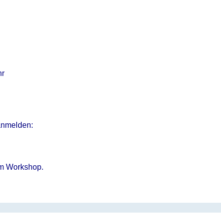
hr
 anmelden:
um Workshop.