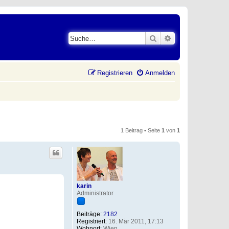
Suche
Erweiterte Suche
Registrieren
Anmelden
1 Beitrag • Seite
1
von
1
karin
Administrator
Beiträge:
2182
Registriert:
16. Mär 2011, 17:13
Wohnort:
Wien