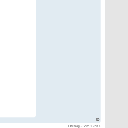
N
a
1 Beitrag • Seite
1
von
1
c