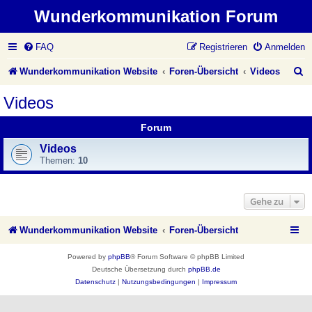
Wunderkommunikation Forum
FAQ
Registrieren
Anmelden
S
Wunderkommunikation Website
Foren-Übersicht
Videos
u
Videos
c
Forum
h
Videos
e
Themen:
10
Gehe zu
Wunderkommunikation Website
Foren-Übersicht
Powered by
phpBB
® Forum Software © phpBB Limited
Deutsche Übersetzung durch
phpBB.de
Datenschutz
|
Nutzungsbedingungen
|
Impressum