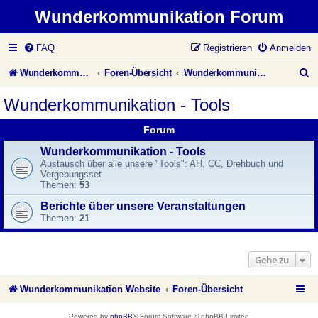
Wunderkommunikation Forum
FAQ
Registrieren
Anmelden
S
Wunderkommunikation Website
Foren-Übersicht
Wunderkommunikation - Tools
u
Wunderkommunikation - Tools
c
Forum
h
Wunderkommunikation - Tools
e
Austausch über alle unsere "Tools": AH, CC, Drehbuch und
Vergebungsset
Themen:
53
Berichte über unsere Veranstaltungen
Themen:
21
Gehe zu
Wunderkommunikation Website
Foren-Übersicht
Powered by
phpBB
® Forum Software © phpBB Limited