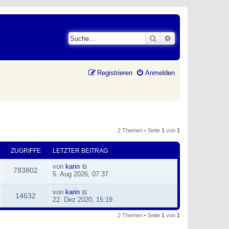
Suche
Erweiterte Suche
Registrieren
Anmelden
2 Themen • Seite
1
von
1
ZUGRIFFE
LETZTER BEITRAG
von
karin
783802
5. Aug 2026, 07:37
von
karin
14632
22. Dez 2020, 15:19
2 Themen • Seite
1
von
1