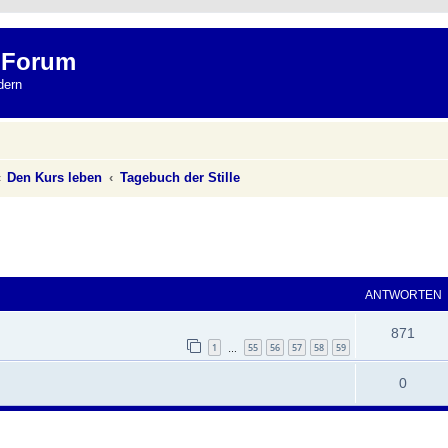
 Forum
dern
Den Kurs leben
Tagebuch der Stille
eiterte Suche
ANTWORTEN
871
1
55
56
57
58
59
…
0