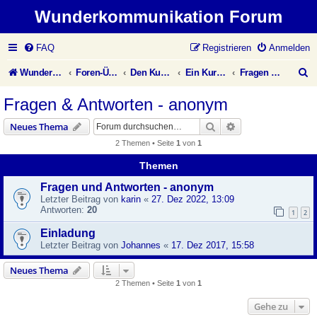
Wunderkommunikation Forum
FAQ
Registrieren
Anmelden
S
Wunderkommunikation Website
Foren-Übersicht
Den Kurs leben
Ein Kurs in Wundern
Fragen & Antworten - anonym
u
Fragen & Antworten - anonym
c
Suche
Erweiterte Suche
Neues Thema
h
2 Themen • Seite
1
von
1
e
Themen
Fragen und Antworten - anonym
Letzter Beitrag von
karin
«
27. Dez 2022, 13:09
Antworten:
20
1
2
Einladung
Letzter Beitrag von
Johannes
«
17. Dez 2017, 15:58
Neues Thema
2 Themen • Seite
1
von
1
Gehe zu