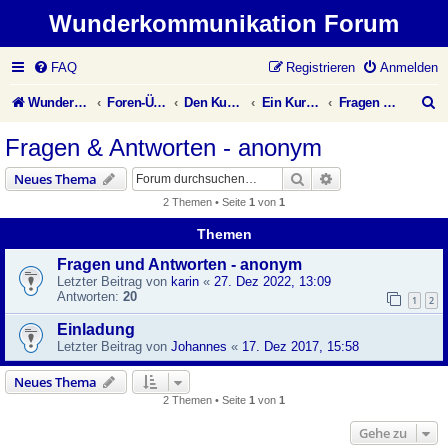
Wunderkommunikation Forum
FAQ
Registrieren
Anmelden
S
Wunderkommunikation Website
Foren-Übersicht
Den Kurs leben
Ein Kurs in Wundern
Fragen & Antworten - anonym
u
Fragen & Antworten - anonym
c
Suche
Erweiterte Suche
Neues Thema
h
2 Themen • Seite
1
von
1
e
Themen
Fragen und Antworten - anonym
Letzter Beitrag von
karin
«
27. Dez 2022, 13:09
Antworten:
20
1
2
Einladung
Letzter Beitrag von
Johannes
«
17. Dez 2017, 15:58
Neues Thema
2 Themen • Seite
1
von
1
Gehe zu