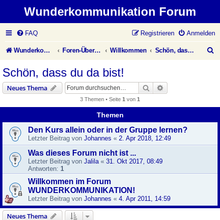
Wunderkommunikation Forum
FAQ
Registrieren
Anmelden
S
Wunderkommunikation Website
Foren-Übersicht
Willkommen
Schön, dass du da bist!
u
Schön, dass du da bist!
c
Suche
Erweiterte Suche
Neues Thema
h
3 Themen • Seite
1
von
1
e
Themen
Den Kurs allein oder in der Gruppe lernen?
Letzter Beitrag von
Johannes
«
2. Apr 2018, 12:49
Was dieses Forum nicht ist ...
Letzter Beitrag von
Jalila
«
31. Okt 2017, 08:49
Antworten:
1
Willkommen im Forum
WUNDERKOMMUNIKATION!
Letzter Beitrag von
Johannes
«
4. Apr 2011, 14:59
Neues Thema