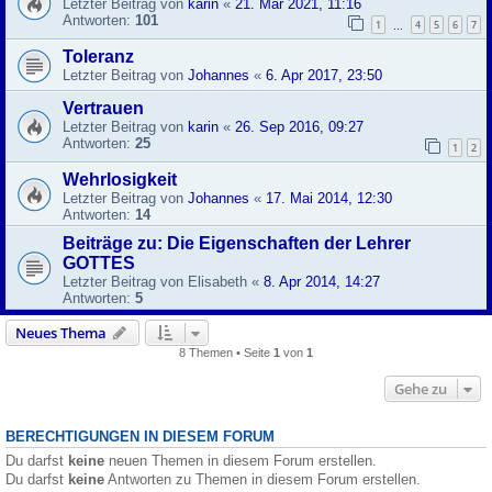
Letzter Beitrag von
karin
«
21. Mär 2021, 11:16
Antworten:
101
1
4
5
6
7
…
Toleranz
Letzter Beitrag von
Johannes
«
6. Apr 2017, 23:50
Vertrauen
Letzter Beitrag von
karin
«
26. Sep 2016, 09:27
Antworten:
25
1
2
Wehrlosigkeit
Letzter Beitrag von
Johannes
«
17. Mai 2014, 12:30
Antworten:
14
Beiträge zu: Die Eigenschaften der Lehrer
GOTTES
Letzter Beitrag von
Elisabeth
«
8. Apr 2014, 14:27
Antworten:
5
Neues Thema
8 Themen • Seite
1
von
1
Gehe zu
BERECHTIGUNGEN IN DIESEM FORUM
Du darfst
keine
neuen Themen in diesem Forum erstellen.
Du darfst
keine
Antworten zu Themen in diesem Forum erstellen.