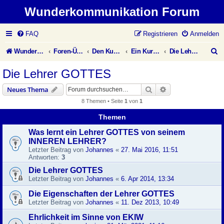
Wunderkommunikation Forum
FAQ
Registrieren
Anmelden
S
Wunderkommunikation Website
Foren-Übersicht
Den Kurs leben
Ein Kurs in Wundern
Die Lehrer GOTTES
u
Die Lehrer GOTTES
c
Suche
Erweiterte Suche
Neues Thema
h
8 Themen • Seite
1
von
1
e
Themen
Was lernt ein Lehrer GOTTES von seinem
INNEREN LEHRER?
Letzter Beitrag von
Johannes
«
27. Mai 2016, 11:51
Antworten:
3
Die Lehrer GOTTES
Letzter Beitrag von
Johannes
«
6. Apr 2014, 13:34
Die Eigenschaften der Lehrer GOTTES
Letzter Beitrag von
Johannes
«
11. Dez 2013, 10:49
Ehrlichkeit im Sinne von EKIW