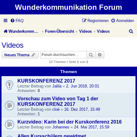
Wunderkommunikation Forum
FAQ
Registrieren
Anmelden
S
Wunderkommunikation Website
Foren-Übersicht
Videos
Videos
u
Videos
c
Suche
Erweiterte Suche
Neues Thema
h
10 Themen • Seite
1
von
1
e
Themen
KURSKONFERENZ 2017
Letzter Beitrag von
Jalila
«
2. Jun 2018, 20:01
Antworten:
8
Vorschau zum Video von Tag 1 der
KURSKONFERENZ 2017
Letzter Beitrag von
cloè
«
16. Dez 2017, 15:49
Antworten:
1
Kurzvideo: Karin bei der Kurskonferenz 2016
Letzter Beitrag von
Johannes
«
24. Mai 2017, 15:59
Allen Kursschülern gewidmet