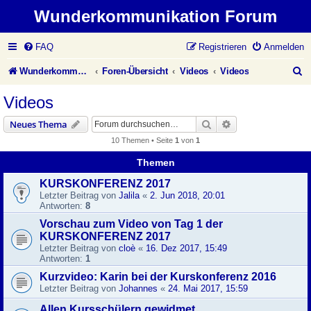
Wunderkommunikation Forum
FAQ
Registrieren
Anmelden
S
Wunderkommunikation Website
Foren-Übersicht
Videos
Videos
u
Videos
c
Suche
Erweiterte Suche
Neues Thema
h
10 Themen • Seite
1
von
1
e
Themen
KURSKONFERENZ 2017
Letzter Beitrag von
Jalila
«
2. Jun 2018, 20:01
Antworten:
8
Vorschau zum Video von Tag 1 der
KURSKONFERENZ 2017
Letzter Beitrag von
cloè
«
16. Dez 2017, 15:49
Antworten:
1
Kurzvideo: Karin bei der Kurskonferenz 2016
Letzter Beitrag von
Johannes
«
24. Mai 2017, 15:59
Allen Kursschülern gewidmet