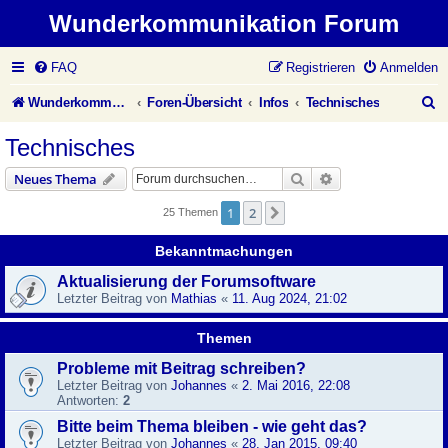
Wunderkommunikation Forum
FAQ
Registrieren
Anmelden
S
Wunderkommunikation Website
Foren-Übersicht
Infos
Technisches
u
Technisches
c
Suche
Erweiterte Suche
Neues Thema
h
1
2
Nächste
25 Themen
e
Bekanntmachungen
Aktualisierung der Forumsoftware
Letzter Beitrag von
Mathias
«
11. Aug 2024, 21:02
Themen
Probleme mit Beitrag schreiben?
Letzter Beitrag von
Johannes
«
2. Mai 2016, 22:08
Antworten:
2
Bitte beim Thema bleiben - wie geht das?
Letzter Beitrag von
Johannes
«
28. Jan 2015, 09:40