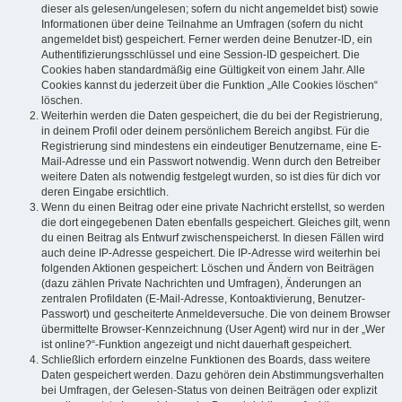
dieser als gelesen/ungelesen; sofern du nicht angemeldet bist) sowie
Informationen über deine Teilnahme an Umfragen (sofern du nicht
angemeldet bist) gespeichert. Ferner werden deine Benutzer-ID, ein
Authentifizierungsschlüssel und eine Session-ID gespeichert. Die
Cookies haben standardmäßig eine Gültigkeit von einem Jahr. Alle
Cookies kannst du jederzeit über die Funktion „Alle Cookies löschen“
löschen.
Weiterhin werden die Daten gespeichert, die du bei der Registrierung,
in deinem Profil oder deinem persönlichem Bereich angibst. Für die
Registrierung sind mindestens ein eindeutiger Benutzername, eine E-
Mail-Adresse und ein Passwort notwendig. Wenn durch den Betreiber
weitere Daten als notwendig festgelegt wurden, so ist dies für dich vor
deren Eingabe ersichtlich.
Wenn du einen Beitrag oder eine private Nachricht erstellst, so werden
die dort eingegebenen Daten ebenfalls gespeichert. Gleiches gilt, wenn
du einen Beitrag als Entwurf zwischenspeicherst. In diesen Fällen wird
auch deine IP-Adresse gespeichert. Die IP-Adresse wird weiterhin bei
folgenden Aktionen gespeichert: Löschen und Ändern von Beiträgen
(dazu zählen Private Nachrichten und Umfragen), Änderungen an
zentralen Profildaten (E-Mail-Adresse, Kontoaktivierung, Benutzer-
Passwort) und gescheiterte Anmeldeversuche. Die von deinem Browser
übermittelte Browser-Kennzeichnung (User Agent) wird nur in der „Wer
ist online?“-Funktion angezeigt und nicht dauerhaft gespeichert.
Schließlich erfordern einzelne Funktionen des Boards, dass weitere
Daten gespeichert werden. Dazu gehören dein Abstimmungsverhalten
bei Umfragen, der Gelesen-Status von deinen Beiträgen oder explizit