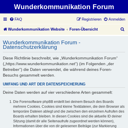
Wunderkommunikation Forum
FAQ
Registrieren
Anmelden
S
Wunderkommunikation Website
Foren-Übersicht
u
Wunderkommunikation Forum -
c
Datenschutzerklärung
h
Diese Richtlinie beschreibt, wie „Wunderkommunikation Forum“
e
(„https://www.wunderkommunikation.net“) (im Folgenden „der
Betreiber“) die Daten verwendet, die während deines Foren-
Besuchs gesammelt werden.
UMFANG UND ART DER DATENSPEICHERUNG
Deine Daten werden auf vier verschiedene Arten gesammelt:
Die Forensoftware phpBB erstellt bei deinem Besuch des Boards
mehrere Cookies. Cookies sind kleine Textdateien, die dein Browser als
temporäre Dateien ablegt und die zwischen den einzelnen Aufrufen des
Boards erhalten bleiben. In diesen Cookies sind die aktuelle ID deiner
Sitzung (damit dir alle Seitenaufrufe zugeordnet werden können),
Informationen über die von dir gelesenen Beiträge (zur Markierung