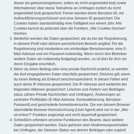
dieser als gelesen/ungelesen; sofern du nicht angemeldet bist) sowie
Informationen über deine Teilnahme an Umfragen (sofern du nicht
angemeldet bist) gespeichert. Ferner werden deine Benutzer-ID, ein
Authentifizierungsschlüssel und eine Session-ID gespeichert. Die
Cookies haben standardmäßig eine Gültigkeit von einem Jahr. Alle
Cookies kannst du jederzeit über die Funktion „Alle Cookies löschen“
löschen.
Weiterhin werden die Daten gespeichert, die du bei der Registrierung,
in deinem Profil oder deinem persönlichem Bereich angibst. Für die
Registrierung sind mindestens ein eindeutiger Benutzername, eine E-
Mail-Adresse und ein Passwort notwendig. Wenn durch den Betreiber
weitere Daten als notwendig festgelegt wurden, so ist dies für dich vor
deren Eingabe ersichtlich.
Wenn du einen Beitrag oder eine private Nachricht erstellst, so werden
die dort eingegebenen Daten ebenfalls gespeichert. Gleiches gilt, wenn
du einen Beitrag als Entwurf zwischenspeicherst. In diesen Fällen wird
auch deine IP-Adresse gespeichert. Die IP-Adresse wird weiterhin bei
folgenden Aktionen gespeichert: Löschen und Ändern von Beiträgen
(dazu zählen Private Nachrichten und Umfragen), Änderungen an
zentralen Profildaten (E-Mail-Adresse, Kontoaktivierung, Benutzer-
Passwort) und gescheiterte Anmeldeversuche. Die von deinem Browser
übermittelte Browser-Kennzeichnung (User Agent) wird nur in der „Wer
ist online?“-Funktion angezeigt und nicht dauerhaft gespeichert.
Schließlich erfordern einzelne Funktionen des Boards, dass weitere
Daten gespeichert werden. Dazu gehören dein Abstimmungsverhalten
bei Umfragen, der Gelesen-Status von deinen Beiträgen oder explizit