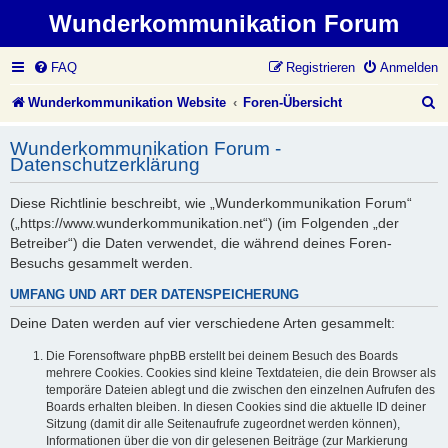
Wunderkommunikation Forum
FAQ
Registrieren
Anmelden
S
Wunderkommunikation Website
Foren-Übersicht
u
Wunderkommunikation Forum -
c
Datenschutzerklärung
h
Diese Richtlinie beschreibt, wie „Wunderkommunikation Forum“
e
(„https://www.wunderkommunikation.net“) (im Folgenden „der
Betreiber“) die Daten verwendet, die während deines Foren-
Besuchs gesammelt werden.
UMFANG UND ART DER DATENSPEICHERUNG
Deine Daten werden auf vier verschiedene Arten gesammelt:
Die Forensoftware phpBB erstellt bei deinem Besuch des Boards
mehrere Cookies. Cookies sind kleine Textdateien, die dein Browser als
temporäre Dateien ablegt und die zwischen den einzelnen Aufrufen des
Boards erhalten bleiben. In diesen Cookies sind die aktuelle ID deiner
Sitzung (damit dir alle Seitenaufrufe zugeordnet werden können),
Informationen über die von dir gelesenen Beiträge (zur Markierung