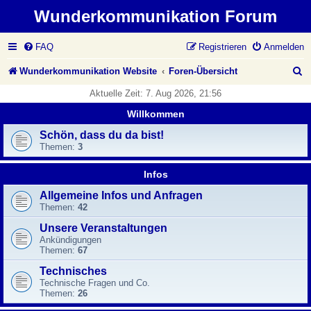
Wunderkommunikation Forum
FAQ
Registrieren
Anmelden
S
Wunderkommunikation Website
Foren-Übersicht
u
Aktuelle Zeit: 7. Aug 2026, 21:56
c
Willkommen
h
Schön, dass du da bist!
Themen:
3
e
Infos
Allgemeine Infos und Anfragen
Themen:
42
Unsere Veranstaltungen
Ankündigungen
Themen:
67
Technisches
Technische Fragen und Co.
Themen:
26