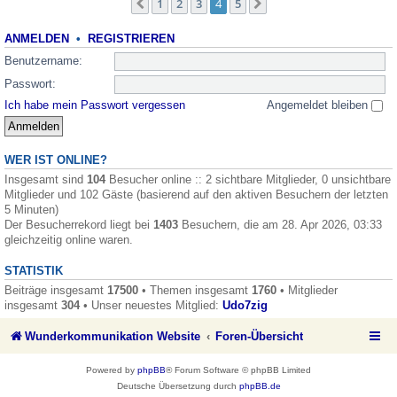
1
2
3
4
5
Vorherige
Nächste
ANMELDEN
•
REGISTRIEREN
Benutzername:
Passwort:
Ich habe mein Passwort vergessen
Angemeldet bleiben
WER IST ONLINE?
Insgesamt sind
104
Besucher online :: 2 sichtbare Mitglieder, 0 unsichtbare
Mitglieder und 102 Gäste (basierend auf den aktiven Besuchern der letzten
5 Minuten)
Der Besucherrekord liegt bei
1403
Besuchern, die am 28. Apr 2026, 03:33
gleichzeitig online waren.
STATISTIK
Beiträge insgesamt
17500
• Themen insgesamt
1760
• Mitglieder
insgesamt
304
• Unser neuestes Mitglied:
Udo7zig
Wunderkommunikation Website
Foren-Übersicht
Powered by
phpBB
® Forum Software © phpBB Limited
Deutsche Übersetzung durch
phpBB.de