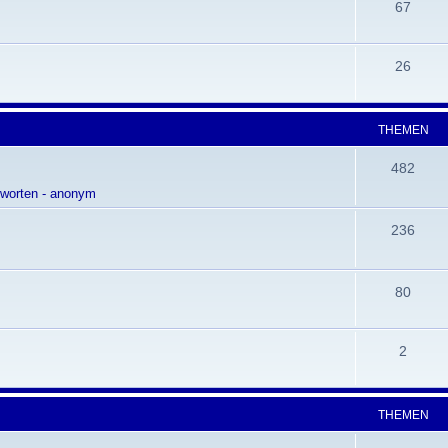
67
26
THEMEN
482
tworten - anonym
236
80
2
THEMEN