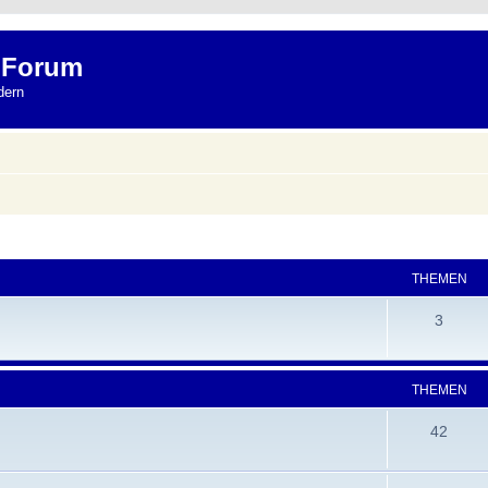
 Forum
dern
THEMEN
3
THEMEN
42