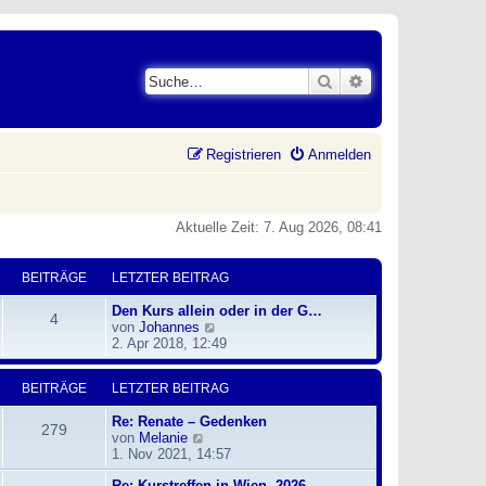
Suche
Erweiterte Suche
Registrieren
Anmelden
Aktuelle Zeit: 7. Aug 2026, 08:41
BEITRÄGE
LETZTER BEITRAG
Den Kurs allein oder in der G…
4
N
von
Johannes
e
2. Apr 2018, 12:49
u
e
BEITRÄGE
LETZTER BEITRAG
s
t
Re: Renate – Gedenken
e
279
N
von
Melanie
r
e
1. Nov 2021, 14:57
B
u
e
Re: Kurstreffen in Wien, 2026
e