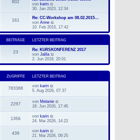
i
802
N
von
karin
r
t
e
30. Jan 2023, 12:34
B
r
u
e
a
Re: CC-Workshop am 08.02.2015…
e
i
g
161
N
von
Anne
s
t
e
10. Feb 2015, 17:42
t
r
u
e
a
e
r
g
BEITRÄGE
LETZTER BEITRAG
s
B
t
e
Re: KURSKONFERENZ 2017
e
i
23
N
von
Jalila
r
t
e
2. Jun 2018, 20:01
B
r
u
e
a
e
i
g
s
t
ZUGRIFFE
LETZTER BEITRAG
t
r
e
a
von
karin
r
g
783388
5. Aug 2026, 07:37
B
e
i
von
Melanie
2297
t
18. Jun 2026, 17:45
r
a
von
karin
1356
g
24. Mai 2026, 14:22
von
karin
439
21. Mai 2026, 09:25