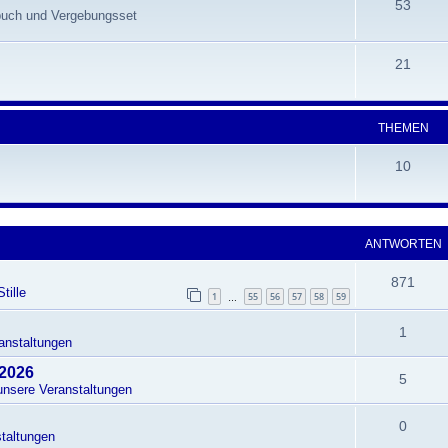
53
hbuch und Vergebungsset
21
THEMEN
10
ANTWORTEN
871
tille
1
55
56
57
58
59
…
1
anstaltungen
 2026
5
unsere Veranstaltungen
0
taltungen