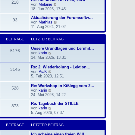
i
218
N
von
Melanie
s
t
e
18. Jun 2026, 17:45
t
r
u
e
a
Aktualisierung der Forumsoftw…
e
r
g
93
N
von
Mathias
s
B
e
11. Aug 2024, 21:02
t
e
u
e
i
e
r
t
BEITRÄGE
LETZTER BEITRAG
s
B
r
t
e
a
Unsere Grundlagen und Lernhil…
e
i
g
5176
N
von
karin
r
t
e
14. Mär 2026, 13:31
B
r
u
e
a
e
Re: 2. Wiederholung - Lektion…
i
g
3145
s
N
von
PiaK
t
t
e
5. Feb 2023, 12:51
r
e
u
a
r
e
g
Re: Workshop in Kißlegg vom 2…
528
B
s
N
von
karin
e
t
e
24. Mai 2026, 14:22
i
e
u
t
r
Re: Tagebuch der STILLE
e
873
r
B
N
von
karin
s
a
e
e
5. Aug 2026, 07:37
t
g
i
u
e
t
e
r
BEITRÄGE
LETZTER BEITRAG
r
s
B
a
t
e
Ich scheine einen freien Will…
g
e