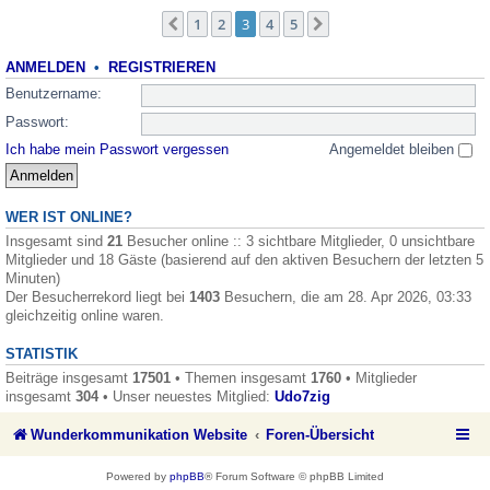
1
2
3
4
5
Vorherige
Nächste
ANMELDEN
•
REGISTRIEREN
Benutzername:
Passwort:
Ich habe mein Passwort vergessen
Angemeldet bleiben
WER IST ONLINE?
Insgesamt sind
21
Besucher online :: 3 sichtbare Mitglieder, 0 unsichtbare
Mitglieder und 18 Gäste (basierend auf den aktiven Besuchern der letzten 5
Minuten)
Der Besucherrekord liegt bei
1403
Besuchern, die am 28. Apr 2026, 03:33
gleichzeitig online waren.
STATISTIK
Beiträge insgesamt
17501
• Themen insgesamt
1760
• Mitglieder
insgesamt
304
• Unser neuestes Mitglied:
Udo7zig
Wunderkommunikation Website
Foren-Übersicht
Powered by
phpBB
® Forum Software © phpBB Limited