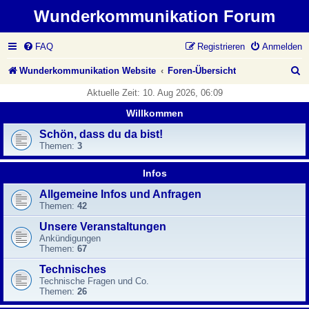
Wunderkommunikation Forum
FAQ
Registrieren
Anmelden
S
Wunderkommunikation Website
Foren-Übersicht
u
Aktuelle Zeit: 10. Aug 2026, 06:09
c
Willkommen
h
Schön, dass du da bist!
Themen:
3
e
Infos
Allgemeine Infos und Anfragen
Themen:
42
Unsere Veranstaltungen
Ankündigungen
Themen:
67
Technisches
Technische Fragen und Co.
Themen:
26